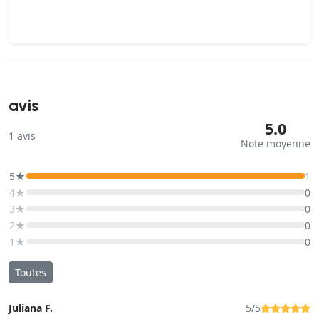
avis
5.0
1
avis
Note moyenne
5★
1
4★
0
3★
0
2★
0
1★
0
Toutes
Juliana F.
5/5