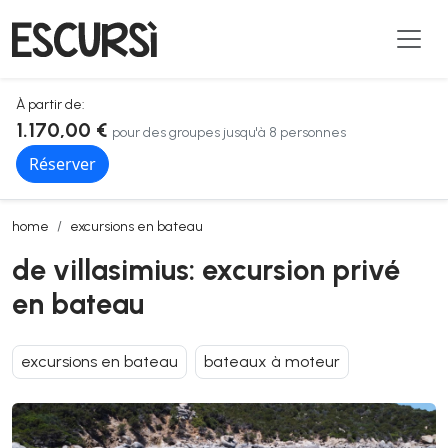
À partir de:
1.170,00 €
pour des groupes jusqu'à 8 personnes
Réserver
de villasimius: excursion privé en bateau
home
excursions en bateau
de villasimius: excursion privé
en bateau
excursions en bateau
bateaux à moteur