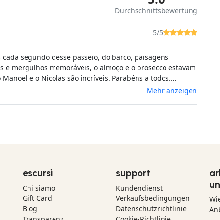
Durchschnittsbewertung
5/5
cada segundo desse passeio, do barco, paisagens
s e mergulhos memoráveis, o almoço e o prosecco estavam
o Manoel e o Nicolas são incríveis. Parabéns a todos.
emos com certeza.
Mehr anzeigen
escursì
support
ar
un
Chi siamo
Kundendienst
Gift Card
Verkaufsbedingungen
Wi
Blog
Datenschutzrichtlinie
Anb
Transparenz
Cookie-Richtlinie