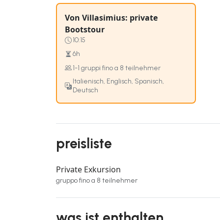
Von Villasimius: private
Bootstour
10:15
6h
1-1 gruppi fino a 8 teilnehmer
Italienisch, Englisch, Spanisch,
Deutsch
preisliste
Private Exkursion
gruppo fino a 8 teilnehmer
was ist enthalten