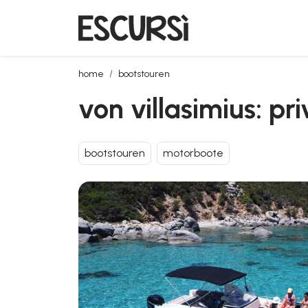
von villasimius: private bootstour
home
bootstouren
von villasimius: pr
bootstouren
motorboote