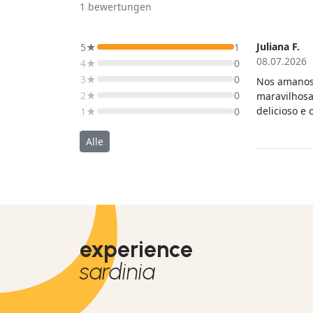
1
bewertungen
Juliana F.
5★
1
08.07.2026
4★
0
3★
0
Nos amanos 
2★
0
maravilhosa
delicioso e 
1★
0
Recomendar
Alle
experience
sardinia