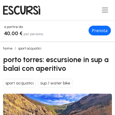
a partire da:
Prenota
40,00 €
per persona
porto torres: escursione in sup a balai con aperitivo
home
sport acquatici
porto torres: escursione in sup a
balai con aperitivo
sport acquatici
sup / water bike