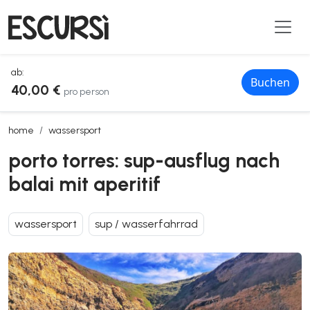
ab:
Buchen
40,00 €
pro person
porto torres: sup-ausflug nach balai mit aperitif
home
wassersport
porto torres: sup-ausflug nach
balai mit aperitif
wassersport
sup / wasserfahrrad