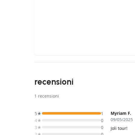
recensioni
1
recensioni
Myriam F.
5★
1
09/05/2025
4★
0
3★
0
Joli tour!
2★
0