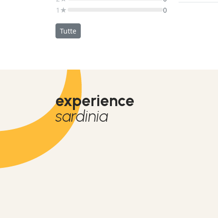
1★
0
Tutte
experience
sardinia