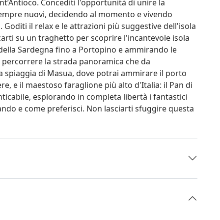
nt’Antioco. Concediti l'opportunità di unire la
 sempre nuovi, decidendo al momento e vivendo
Goditi il relax e le attrazioni più suggestive dell'isola
arti su un traghetto per scoprire l'incantevole isola
d della Sardegna fino a Portopino e ammirando le
i percorrere la strada panoramica che da
 spiaggia di Masua, dove potrai ammirare il porto
e, e il maestoso faraglione più alto d'Italia: il Pan di
icabile, esplorando in completa libertà i fantastici
do e come preferisci. Non lasciarti sfuggire questa