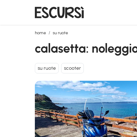
calasetta: noleggio scooter
home
su ruote
calasetta: noleggi
su ruote
scooter