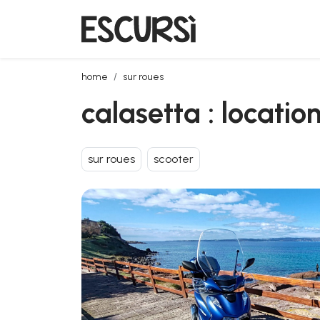
calasetta : location de scooters
home
sur roues
calasetta : locatio
sur roues
scooter