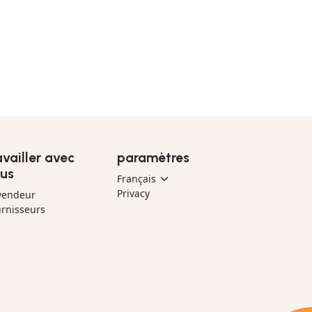
availler avec
paramètres
us
Privacy
vendeur
rnisseurs