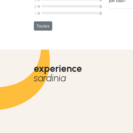
Joli tour!
2★
0
1★
0
Toutes
experience
sardinia