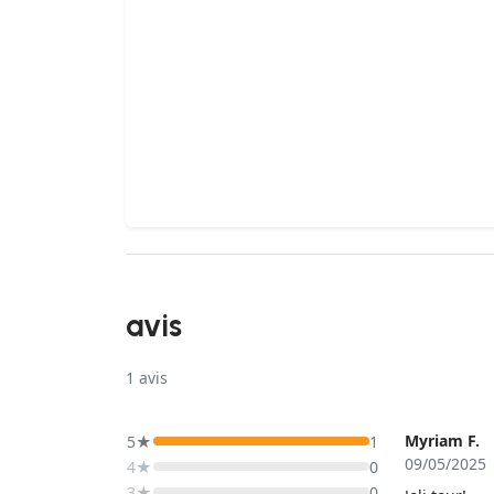
avis
1
avis
Myriam F.
5★
1
09/05/2025
4★
0
3★
0