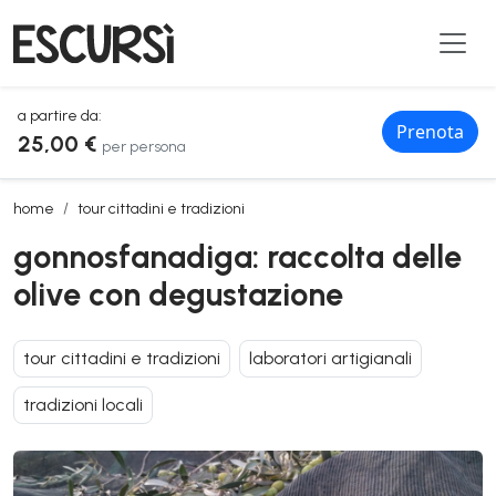
a partire da:
Prenota
25,00 €
per persona
gonnosfanadiga: raccolta delle olive con degustazione
home
tour cittadini e tradizioni
gonnosfanadiga: raccolta delle
olive con degustazione
tour cittadini e tradizioni
laboratori artigianali
tradizioni locali