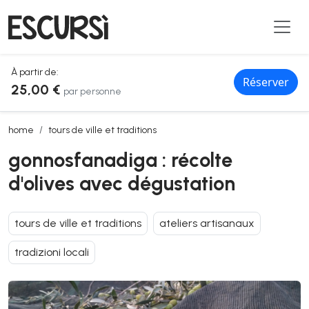
À partir de:
Réserver
25,00 €
par personne
gonnosfanadiga : récolte d'olives avec dégustation
home
tours de ville et traditions
gonnosfanadiga : récolte
d'olives avec dégustation
tours de ville et traditions
ateliers artisanaux
tradizioni locali