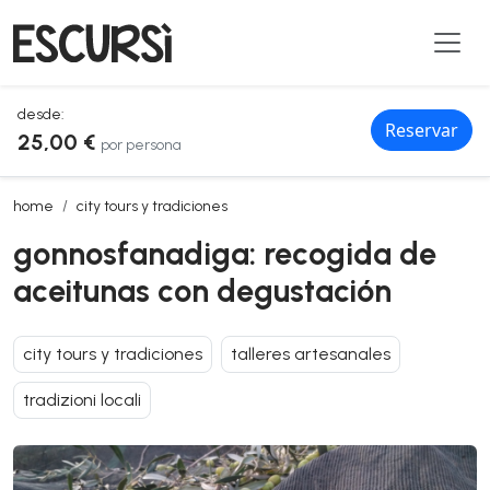
desde:
Reservar
25,00 €
por persona
gonnosfanadiga: recogida de aceitunas con degustación
home
city tours y tradiciones
gonnosfanadiga: recogida de
aceitunas con degustación
city tours y tradiciones
talleres artesanales
tradizioni locali