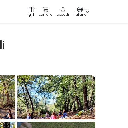
gift
carrello
accedi
italiano
li