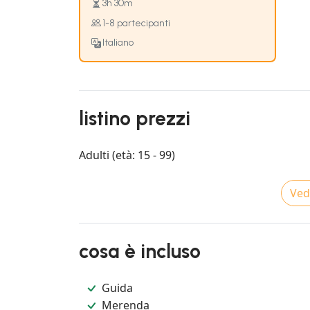
3h 30m
1-8 partecipanti
Italiano
listino prezzi
Adulti (età: 15 - 99)
Vedi
cosa è incluso
Guida
Merenda