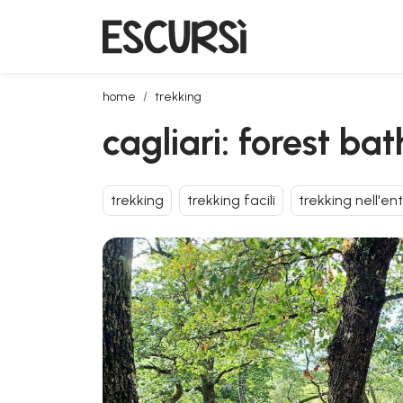
cagliari: forest bathing nel parco sette fratelli
home
trekking
cagliari: forest bat
trekking
trekking facili
trekking nell'en