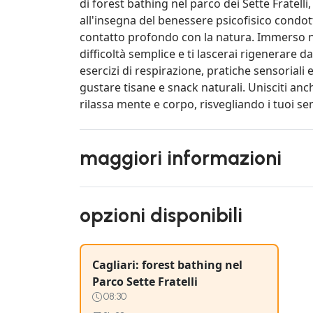
di forest bathing nel parco dei Sette Fratelli
all'insegna del benessere psicofisico condott
contatto profondo con la natura. Immerso n
difficoltà semplice e ti lascerai rigenerare da
esercizi di respirazione, pratiche sensoriali 
gustare tisane e snack naturali. Unisciti an
rilassa mente e corpo, risvegliando i tuoi sen
maggiori informazioni
opzioni disponibili
Cagliari: forest bathing nel
Parco Sette Fratelli
08:30