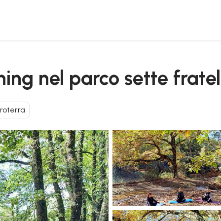
hing nel parco sette fratel
troterra