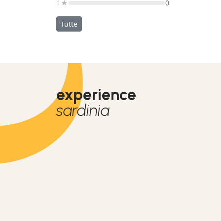
1★
0
Tutte
experience
sardinia