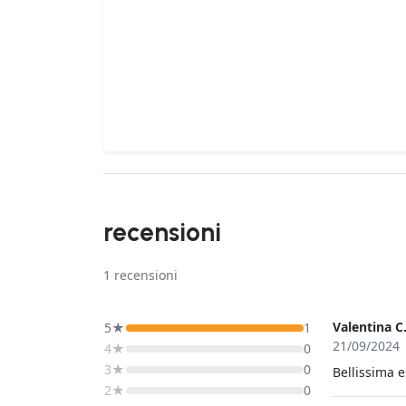
recensioni
1
recensioni
Valentina C
5★
1
21/09/2024
4★
0
3★
0
Bellissima 
2★
0