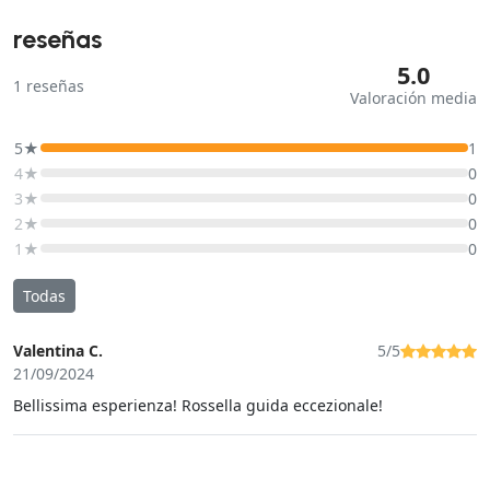
reseñas
5.0
1
reseñas
Valoración media
5★
1
4★
0
3★
0
2★
0
1★
0
Todas
Valentina C.
5/5
21/09/2024
Bellissima esperienza! Rossella guida eccezionale!