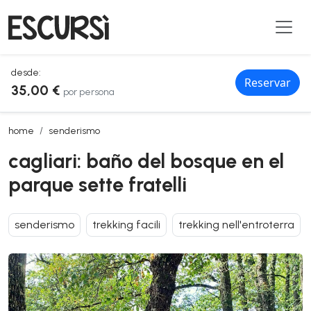
desde:
Reservar
35,00 €
por persona
cagliari: baño del bosque en el parque sette fratelli
home
senderismo
cagliari: baño del bosque en el
parque sette fratelli
senderismo
trekking facili
trekking nell'entroterra