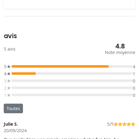
avis
4.8
5
avis
Note moyenne
5★
4
4★
1
3★
0
2★
0
1★
0
Toutes
Julie S.
5/5
20/09/2024