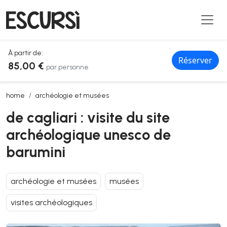
À partir de:
Réserver
85,00 €
par personne
de cagliari : visite du site archéologique unesco de barumini
home
archéologie et musées
de cagliari : visite du site
archéologique unesco de
barumini
archéologie et musées
musées
visites archéologiques