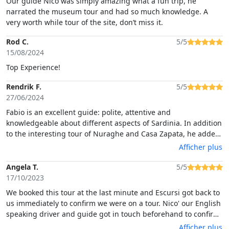
Our guide Nico was simply amazing what a fun trip, he
narrated the museum tour and had so much knowledge. A
very worth while tour of the site, don’t miss it.
Rod C.
5/5
15/08/2024
Top Experience!
Rendrik F.
5/5
27/06/2024
Fabio is an excellent guide: polite, attentive and
knowledgeable about different aspects of Sardinia. In addition
to the interesting tour of Nuraghe and Casa Zapata, he added
a quick tour of the Church of Saint Peter in Tuili to show us a
Afficher plus
magnificent altarpiece by Maestro di Castelsardo. An
enriching experience and highly recommended.
Angela T.
5/5
17/10/2023
We booked this tour at the last minute and Escursi got back to
us immediately to confirm we were on a tour. Nico' our English
speaking driver and guide got in touch beforehand to confirm
the pick up point and time. He was very friendly and
Afficher plus