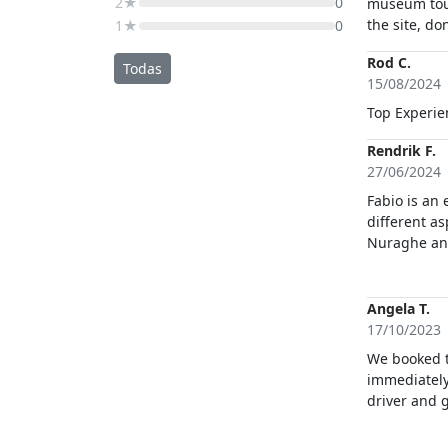
2★
0
museum tour
the site, don
1★
0
Rod C.
Todas
15/08/2024
Top Experie
Rendrik F.
27/06/2024
Fabio is an
different as
Nuraghe and
Saint Peter 
Castelsardo
Angela T.
17/10/2023
We booked t
immediately to conf
driver and 
and time. He was 
group which