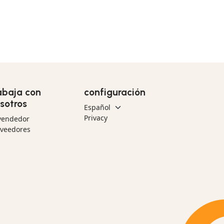
abaja con
configuración
sotros
Privacy
vendedor
oveedores