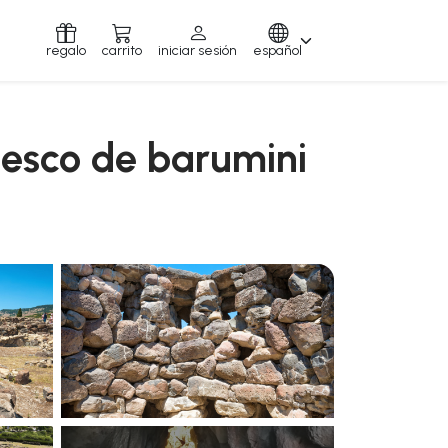
regalo
carrito
iniciar sesión
español
unesco de barumini