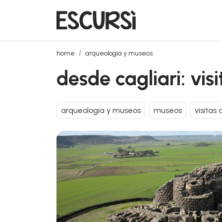
desde cagliari: visita al sitio arqueológico unesco d
home
arqueologia y museos
desde cagliari: vis
arqueologia y museos
museos
visitas