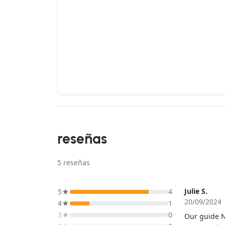
reseñas
5
reseñas
Julie S.
5★
4
20/09/2024
4★
1
3★
0
Our guide N