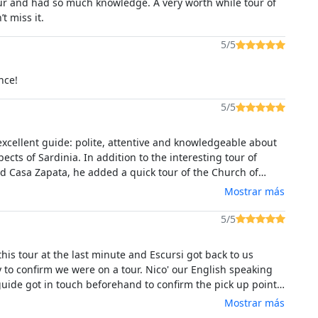
 and had so much knowledge. A very worth while tour of
’t miss it.
5/5
nce!
5/5
 excellent guide: polite, attentive and knowledgeable about
pects of Sardinia. In addition to the interesting tour of
 Casa Zapata, he added a quick tour of the Church of
in Tuili to show us a magnificent altarpiece by Maestro di
Mostrar más
. An enriching experience and highly recommended.
5/5
his tour at the last minute and Escursi got back to us
irm we were on a tour. Nico' our English speaking
guide got in touch beforehand to confirm the pick up point
very friendly and informative. We travelled in a small
Mostrar más
 made the experience even more pleasant. The Nuraghe at