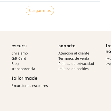
d the Casa Zapatta should be on your 'must see' list when
. We definitely recommend Escursi.
Cargar más
escursì
soporte
tr
no
Chi siamo
Atención al cliente
Gift Card
Términos de venta
Re
Blog
Política de privacidad
Pr
Transparencia
Política de cookies
tailor made
Excursiones escolares