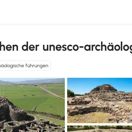
te barumini
chen der unesco-archäolo
häologische führungen