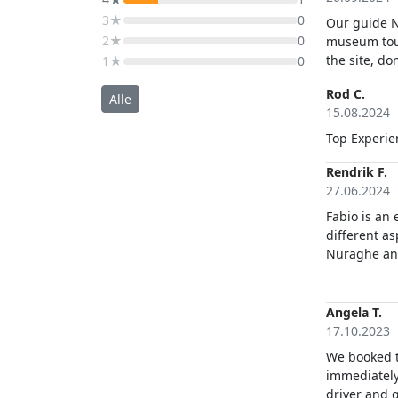
3★
0
Our guide N
2★
0
museum tour
the site, don
1★
0
Rod C.
Alle
15.08.2024
Top Experie
Rendrik F.
27.06.2024
Fabio is an
different as
Nuraghe and
Saint Peter 
Castelsardo
Angela T.
17.10.2023
We booked t
immediately to conf
driver and 