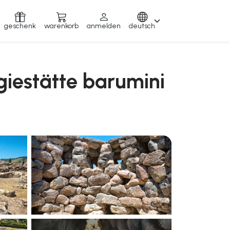
geschenk
warenkorb
anmelden
deutsch
giestätte barumini