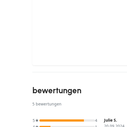
bewertungen
5
bewertungen
Julie S.
5★
4
20.09.2024
4★
1