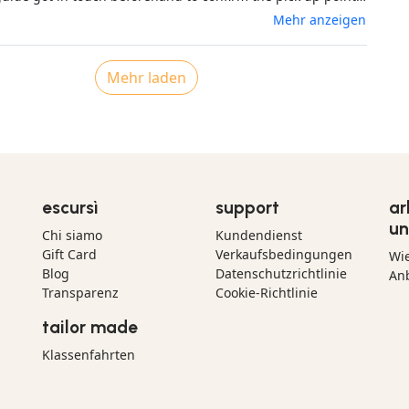
very friendly and informative. We travelled in a small
Mehr anzeigen
 made the experience even more pleasant. The Nuraghe at
d the Casa Zapatta should be on your 'must see' list when
. We definitely recommend Escursi.
Mehr laden
escursì
support
ar
un
Chi siamo
Kundendienst
Gift Card
Verkaufsbedingungen
Wi
Blog
Datenschutzrichtlinie
Anb
Transparenz
Cookie-Richtlinie
tailor made
Klassenfahrten