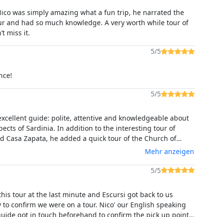
ico was simply amazing what a fun trip, he narrated the
 and had so much knowledge. A very worth while tour of
’t miss it.
5/5
nce!
5/5
 excellent guide: polite, attentive and knowledgeable about
pects of Sardinia. In addition to the interesting tour of
 Casa Zapata, he added a quick tour of the Church of
in Tuili to show us a magnificent altarpiece by Maestro di
Mehr anzeigen
. An enriching experience and highly recommended.
5/5
his tour at the last minute and Escursi got back to us
irm we were on a tour. Nico' our English speaking
guide got in touch beforehand to confirm the pick up point