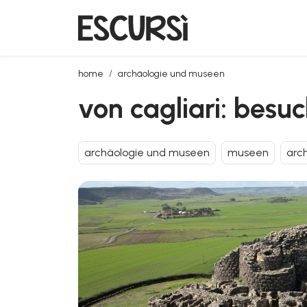
von cagliari: besuchen der unesco-archäologiestät
home
archäologie und museen
von cagliari: besu
archäologie und museen
museen
arc