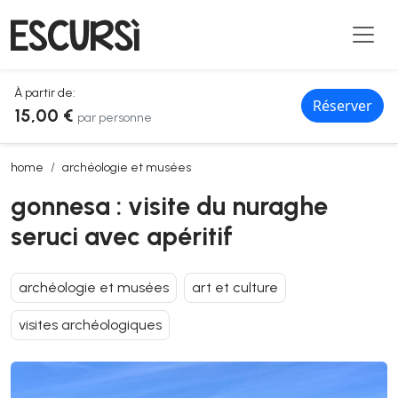
À partir de:
Réserver
15,00 €
par personne
gonnesa : visite du nuraghe seruci avec apéritif
home
archéologie et musées
gonnesa : visite du nuraghe
seruci avec apéritif
archéologie et musées
art et culture
visites archéologiques