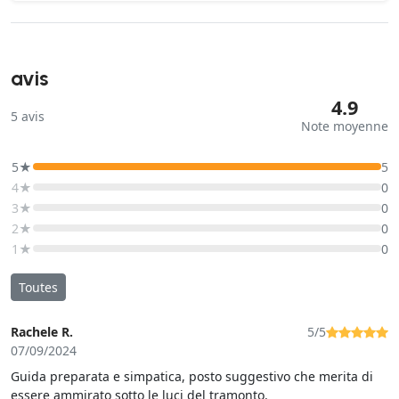
avis
4.9
5
avis
Note moyenne
5★
5
4★
0
3★
0
2★
0
1★
0
Toutes
Rachele R.
5/5
07/09/2024
Guida preparata e simpatica, posto suggestivo che merita di
essere ammirato sotto le luci del tramonto.