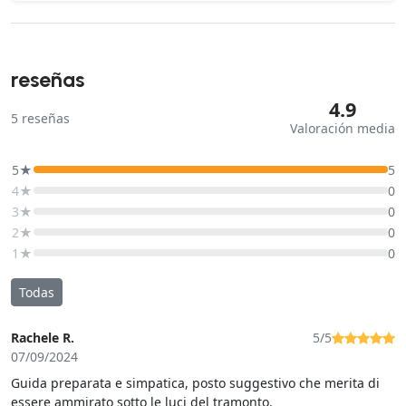
reseñas
4.9
5
reseñas
Valoración media
5★
5
4★
0
3★
0
2★
0
1★
0
Todas
Rachele R.
5/5
07/09/2024
Guida preparata e simpatica, posto suggestivo che merita di
essere ammirato sotto le luci del tramonto.