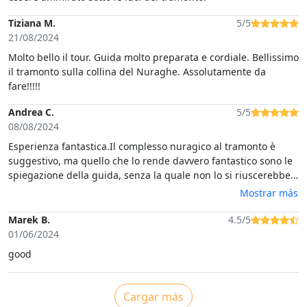
Tiziana M.
5/5
21/08/2024
Molto bello il tour. Guida molto preparata e cordiale. Bellissimo
il tramonto sulla collina del Nuraghe. Assolutamente da
fare!!!!!
Andrea C.
5/5
08/08/2024
Esperienza fantastica.Il complesso nuragico al tramonto è
suggestivo, ma quello che lo rende davvero fantastico sono le
spiegazione della guida, senza la quale non lo si riuscerebbe
ad apprezzare appieno. La guida, appunto, simpaticissima e
Mostrar más
riesce a trasmettere tutta la sua passione e il suo amore per
questa terra.L'aperitivo al tramonto semplice ma buonissimo,
Marek B.
4.5/5
specialmente il vino.Consigliato al 100%.
01/06/2024
good
Cargar más