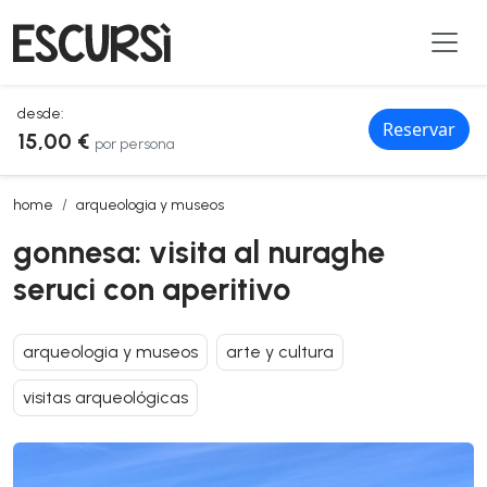
desde:
Reservar
15,00 €
por persona
gonnesa: visita al nuraghe seruci con aperitivo
home
arqueologia y museos
gonnesa: visita al nuraghe
seruci con aperitivo
arqueologia y museos
arte y cultura
visitas arqueológicas