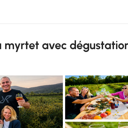
llats
u myrtet avec dégustation 