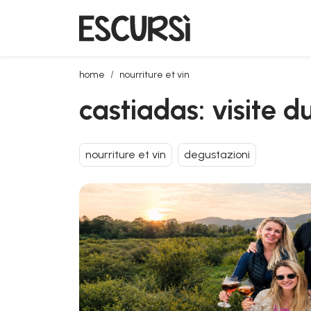
castiadas: visite du myrtet avec dégustation de disti
home
nourriture et vin
castiadas: visite d
nourriture et vin
degustazioni