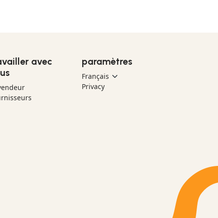
availler avec
paramètres
us
Privacy
vendeur
rnisseurs