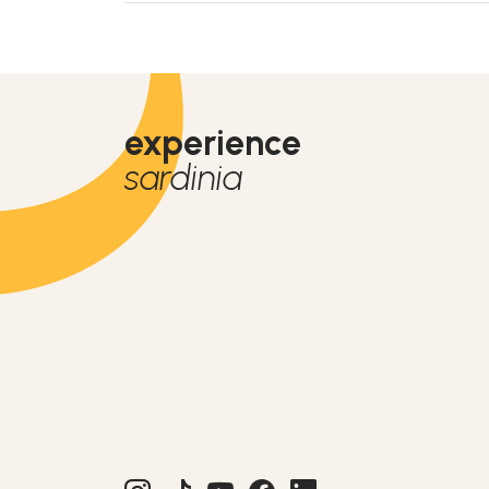
experience
sardinia