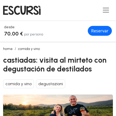
desde:
Reservar
70,00 €
por persona
castiadas: visita al mirteto con degustación de destilados
home
comida y vino
castiadas: visita al mirteto con
degustación de destilados
comida y vino
degustazioni