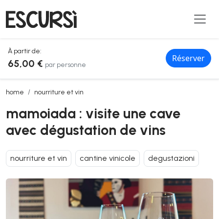
À partir de:
Réserver
65,00 €
par personne
mamoiada : visite une cave avec dégustation de vins
home
nourriture et vin
mamoiada : visite une cave
avec dégustation de vins
nourriture et vin
cantine vinicole
degustazioni