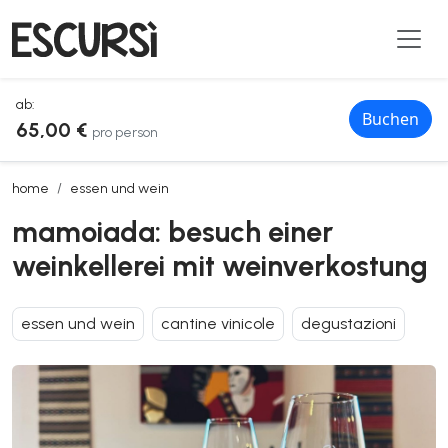
ab:
Buchen
65,00 €
pro person
mamoiada: besuch einer weinkellerei mit weinverkostung
home
essen und wein
mamoiada: besuch einer
weinkellerei mit weinverkostung
essen und wein
cantine vinicole
degustazioni