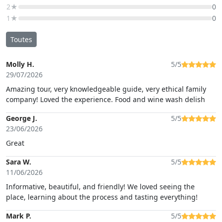
2★
0
1★
0
Toutes
Molly H.
5/5
29/07/2026
Amazing tour, very knowledgeable guide, very ethical family
company! Loved the experience. Food and wine wash delish
George J.
5/5
23/06/2026
Great
Sara W.
5/5
11/06/2026
Informative, beautiful, and friendly! We loved seeing the
place, learning about the process and tasting everything!
Mark P.
5/5