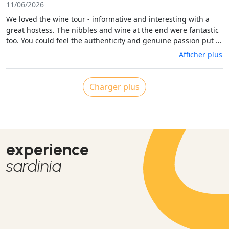
11/06/2026
We loved the wine tour - informative and interesting with a
great hostess. The nibbles and wine at the end were fantastic
too. You could feel the authenticity and genuine passion put in
to everything by the family running it all. Totally recommend.
Afficher plus
10/10
Charger plus
experience
sardinia