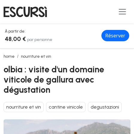
À partir de:
Réserver
48,00 €
par personne
olbia : visite d'un domaine viticole de gallura avec dégustation
home
nourriture et vin
olbia : visite d'un domaine
viticole de gallura avec
dégustation
nourriture et vin
cantine vinicole
degustazioni