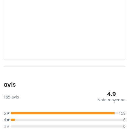
avis
4.9
165
avis
Note moyenne
5★
159
4★
6
3★
0