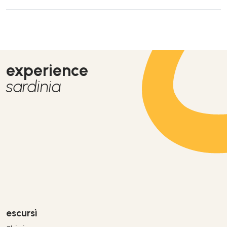
Schnorcheln wurde von einer erfahrenen Tauchschule
durchgeführt. Ganz tolle Menschen, vielen Dank an Natalie. Es
hat alles genau so geklappt wie beschrieben und war ein
großartiger und unvergessener Tag für uns.
experience
sardinia
escursì