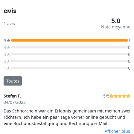
avis
5.0
1
avis
Note moyenne
5★
1
4★
0
3★
0
2★
0
1★
0
Toutes
Stefan F.
5/5
04/07/2023
Das Schnorcheln war ein Erlebnis gemeinsam mit meinen zwei
Töchtern. Ich habe ein paar Tage vorher online gebucht und
eine Buchungsbestätigung und Rechnung per Mail
bekommen. An dem Tag sind wir zur Adresse gefahren. Das
Afficher plus