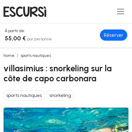
À partir de:
Réserver
55,00 €
par personne
villasimius : snorkeling sur la côte de capo carbonara
home
sports nautiques
villasimius : snorkeling sur la
côte de capo carbonara
sports nautiques
snorkeling