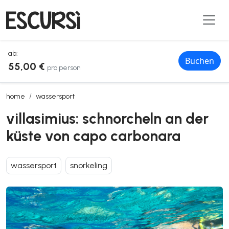
ab:
Buchen
55,00 €
pro person
villasimius: schnorcheln an der küste von capo carbonara
home
wassersport
villasimius: schnorcheln an der
küste von capo carbonara
wassersport
snorkeling