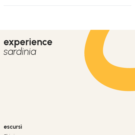
Schnorcheln wurde von einer erfahrenen Tauchschule
durchgeführt. Ganz tolle Menschen, vielen Dank an Natalie. Es
hat alles genau so geklappt wie beschrieben und war ein
großartiger und unvergessener Tag für uns.
experience
sardinia
escursì