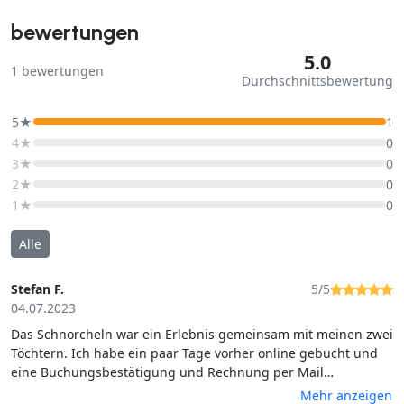
bewertungen
5.0
1
bewertungen
Durchschnittsbewertung
5★
1
4★
0
3★
0
2★
0
1★
0
Alle
Stefan F.
5/5
04.07.2023
Das Schnorcheln war ein Erlebnis gemeinsam mit meinen zwei
Töchtern. Ich habe ein paar Tage vorher online gebucht und
eine Buchungsbestätigung und Rechnung per Mail
bekommen. An dem Tag sind wir zur Adresse gefahren. Das
Mehr anzeigen