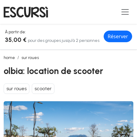
À partir de:
Réserver
35,00 €
pour des groupes jusqu'à 2 personnes
olbia: location de scooter
home
sur roues
olbia: location de scooter
sur roues
scooter