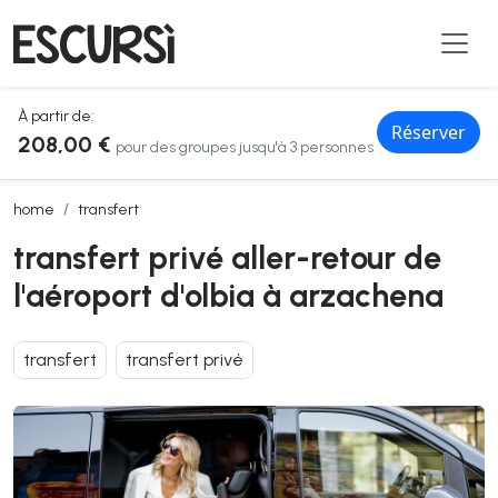
À partir de:
Réserver
208,00 €
pour des groupes jusqu'à 3 personnes
transfert privé aller-retour de l'aéroport d'olbia à arzachena
home
transfert
transfert privé aller-retour de
l'aéroport d'olbia à arzachena
transfert
transfert privé