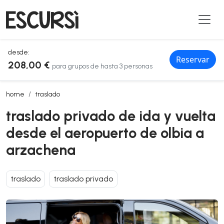
desde:
Reservar
208,00 €
para grupos de hasta 3 personas
traslado privado de ida y vuelta desde el aeropuerto de olbia a arz
home
traslado
traslado privado de ida y vuelta
desde el aeropuerto de olbia a
arzachena
traslado
traslado privado