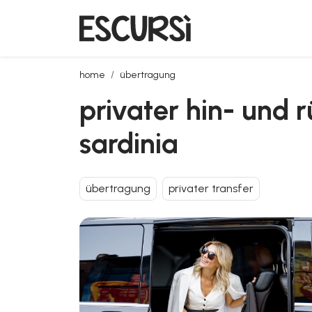
privater hin- und rücktransfer vom flughafen olbia n
home
übertragung
privater hin- und 
sardinia
übertragung
privater transfer