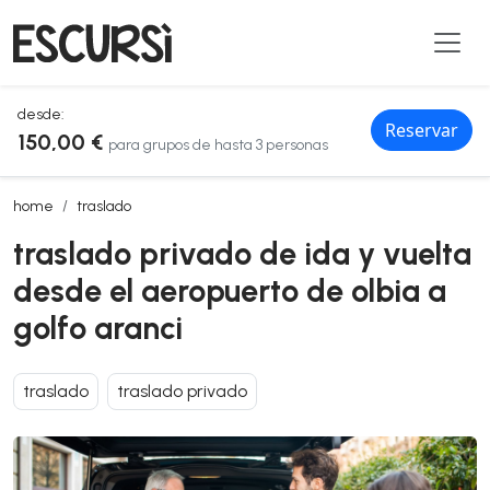
desde:
Reservar
150,00 €
para grupos de hasta 3 personas
traslado privado de ida y vuelta desde el aeropuerto de olbia a golfo
home
traslado
traslado privado de ida y vuelta
desde el aeropuerto de olbia a
golfo aranci
traslado
traslado privado