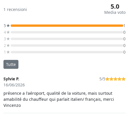
5.0
1
recensioni
Media voto
5★
1
4★
0
3★
0
2★
0
1★
0
Tutte
Sylvie P.
5/5
16/06/2026
présence a l'aéroport, qualité de la voiture, mais surtout
amabilité du chauffeur qui parlait italien/ français, merci
Vincenzo