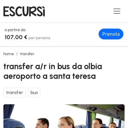
a partire da:
Prenota
107,00 €
per persona
transfer a/r in bus da olbia aeroporto a santa teresa
home
transfer
transfer a/r in bus da olbia
aeroporto a santa teresa
transfer
bus