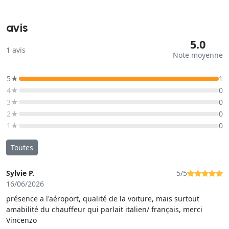
avis
5.0
1
avis
Note moyenne
5★
1
4★
0
3★
0
2★
0
1★
0
Toutes
Sylvie P.
5/5
16/06/2026
présence a l'aéroport, qualité de la voiture, mais surtout
amabilité du chauffeur qui parlait italien/ français, merci
Vincenzo