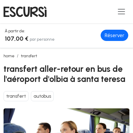
À partir de:
Réserver
107,00 €
par personne
transfert aller-retour en bus de l'aéroport d'olbia à santa teresa
home
transfert
transfert aller-retour en bus de
l'aéroport d'olbia à santa teresa
transfert
autobus