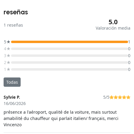
reseñas
5.0
1
reseñas
Valoración media
5★
1
4★
0
3★
0
2★
0
1★
0
Todas
Sylvie P.
5/5
16/06/2026
présence a l'aéroport, qualité de la voiture, mais surtout
amabilité du chauffeur qui parlait italien/ français, merci
Vincenzo