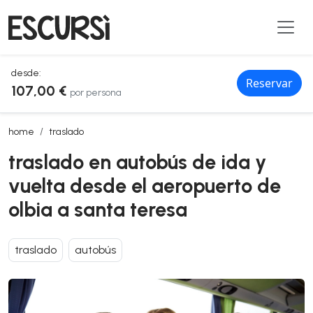
desde:
Reservar
107,00 €
por persona
traslado en autobús de ida y vuelta desde el aeropuerto de olbia a 
home
traslado
traslado en autobús de ida y
vuelta desde el aeropuerto de
olbia a santa teresa
traslado
autobús