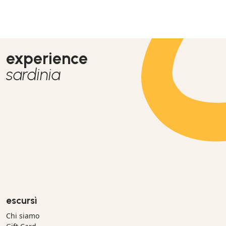
experience
sardinia
escursì
Chi siamo