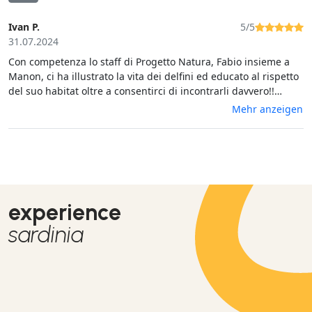
Ivan P.
5/5
31.07.2024
Con competenza lo staff di Progetto Natura, Fabio insieme a
Manon, ci ha illustrato la vita dei delfini ed educato al rispetto
del suo habitat oltre a consentirci di incontrarli davvero!!
Durante la sessione di snorkeling abbiamo potuto apprezzare
Mehr anzeigen
la fauna della baia di Alghero descritta poi con cura quando
siamo tornati a bordo. Esperienza indimenticabile!
experience
sardinia