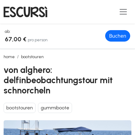
ab:
Buchen
67,00 €
pro person
von alghero: delfinbeobachtungstour mit schnorcheln
home
bootstouren
von alghero:
delfinbeobachtungstour mit
schnorcheln
bootstouren
gummiboote