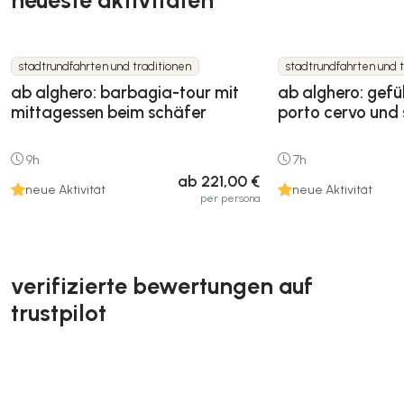
neueste aktivitäten
stadtrundfahrten und traditionen
stadtrundfahrten und 
ab alghero: barbagia-tour mit
ab alghero: gefü
mittagessen beim schäfer
porto cervo und
9h
7h
ab 221,00 €
neue Aktivität
neue Aktivität
per persona
verifizierte bewertungen auf
trustpilot