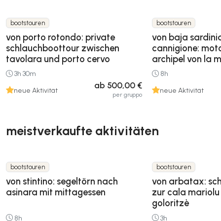
bootstouren
bootstouren
von porto rotondo: private
von baja sardini
schlauchboottour zwischen
cannigione: mot
tavolara und porto cervo
archipel von la
3h 30m
8h
ab 500,00 €
neue Aktivität
neue Aktivität
per gruppo
meistverkaufte aktivitäten
bootstouren
bootstouren
von stintino: segeltörn nach
von arbatax: sc
asinara mit mittagessen
zur cala mariolu
goloritzè
8h
3h