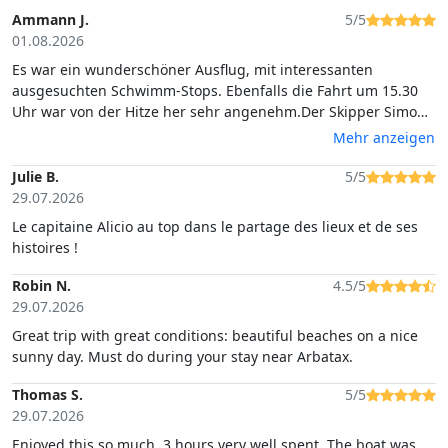
Ammann J.
5/5
01.08.2026
Es war ein wunderschöner Ausflug, mit interessanten
ausgesuchten Schwimm-Stops. Ebenfalls die Fahrt um 15.30
Uhr war von der Hitze her sehr angenehm.Der Skipper Simone
machte einen guten Job und informierte uns auf Englisch
Mehr anzeigen
kompetent.
Julie B.
5/5
29.07.2026
Le capitaine Alicio au top dans le partage des lieux et de ses
histoires !
Robin N.
4.5/5
29.07.2026
Great trip with great conditions: beautiful beaches on a nice
sunny day. Must do during your stay near Arbatax.
Thomas S.
5/5
29.07.2026
Enjoyed this so much. 3 hours very well spent. The boat was