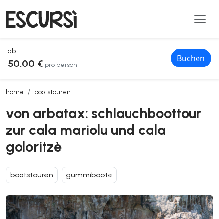
ab:
Buchen
50,00 €
pro person
von arbatax: schlauchboottour zur cala mariolu und cala goloritzè
home
bootstouren
von arbatax: schlauchboottour
zur cala mariolu und cala
goloritzè
bootstouren
gummiboote