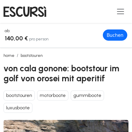
ab:
Buchen
140,00 €
pro person
von cala gonone: bootstour im golf von orosei mit aperitif
home
bootstouren
von cala gonone: bootstour im
golf von orosei mit aperitif
bootstouren
motorboote
gummiboote
luxusboote