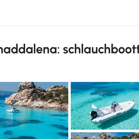
peritif
addalena: schlauchbootto