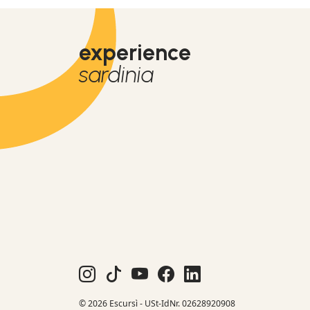
experience
sardinia
© 2026 Escursì - USt-IdNr. 02628920908