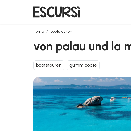
von palau und la maddalena: schlauchboottour mit a
home
bootstouren
von palau und la m
bootstouren
gummiboote