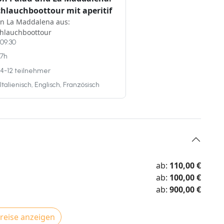
chlauchboottour mit aperitif
n La Maddalena aus:
hlauchboottour
09:30
7h
4-12 teilnehmer
Italienisch, Englisch, Französisch
ab:
110,00 €
ab:
100,00 €
ab:
900,00 €
Preise anzeigen