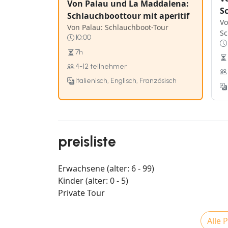
Von Palau und La Maddalena:
S
Schlauchboottour mit aperitif
Vo
Von Palau: Schlauchboot-Tour
Sc
10:00
7h
4-12 teilnehmer
Italienisch, Englisch, Französisch
preisliste
Erwachsene (alter: 6 - 99)
Kinder (alter: 0 - 5)
Private Tour
Alle 