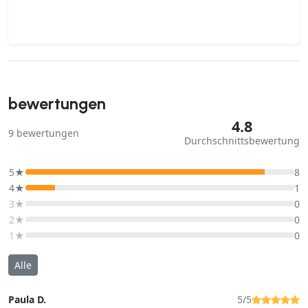
bewertungen
4.8
9
bewertungen
Durchschnittsbewertung
5★
8
4★
1
3★
0
2★
0
1★
0
Alle
Paula D.
5/5