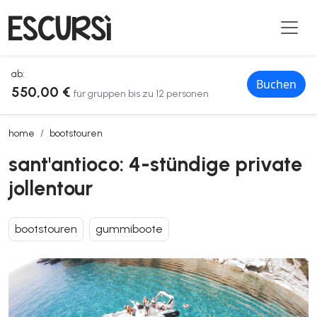
ab:
Buchen
550,00 €
für gruppen bis zu 12 personen
sant'antioco: 4-stündige private jollentour
home
bootstouren
sant'antioco: 4-stündige private
jollentour
bootstouren
gummiboote