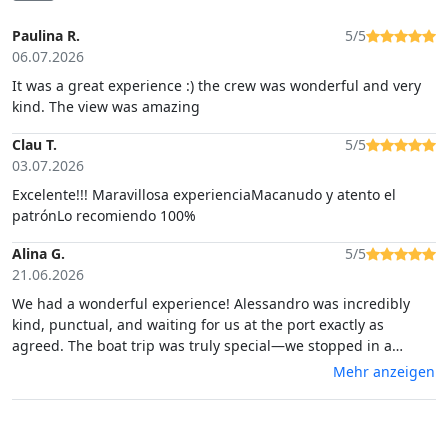
Paulina R.
5/5
06.07.2026
It was a great experience :) the crew was wonderful and very
kind. The view was amazing
Clau T.
5/5
03.07.2026
Excelente!!! Maravillosa experienciaMacanudo y atento el
patrónLo recomiendo 100%
Alina G.
5/5
21.06.2026
We had a wonderful experience! Alessandro was incredibly
kind, punctual, and waiting for us at the port exactly as
agreed. The boat trip was truly special—we stopped in a
beautiful spot for a swim, enjoyed the sunset, and were served
Mehr anzeigen
a delicious aperitif with wine. Everything was perfectly
organized and created a relaxing, memorable atmosphere. We
highly recommend this experience to anyone visiting the area!