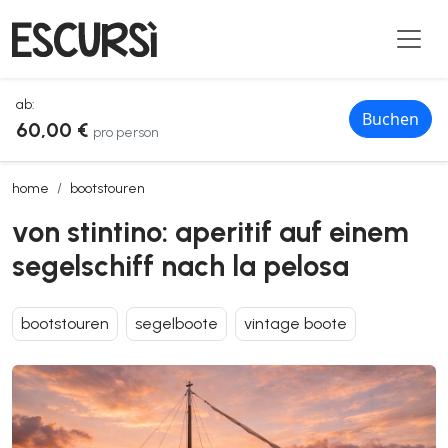
ab:
Buchen
60,00 €
pro person
von stintino: aperitif auf einem segelschiff nach la pelosa
home
bootstouren
von stintino: aperitif auf einem
segelschiff nach la pelosa
bootstouren
segelboote
vintage boote