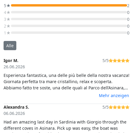
5★
2
4★
0
3★
0
2★
0
1★
0
Alle
Igor M.
5/5
26.06.2026
Esperienza fantastica, una delle più belle della nostra vacanza!
Giornata perfetta tra mare cristallino, relax e scoperta.
Abbiamo fatto tre soste, una delle quali al Parco dell’Asinara,
dove abbiamo anche visto gli asinelli selvatici. Aperitivo e
Mehr anzeigen
pranzo ottimi e ben curati. Un grazie speciale allo skipper
Giorgio, sempre disponibile e accogliente, che ha reso questa
Alexandra S.
5/5
esperienza davvero indimenticabile. Super consigliata!
06.06.2026
Had an amazing last day in Sardinia with Giorgio through the
different coves in Asinara. Pick up was easy, the boat was