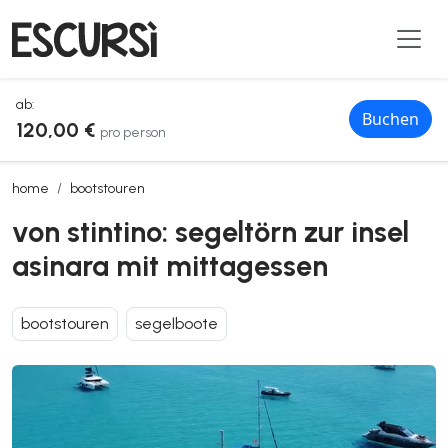
ab:
Buchen
120,00 €
pro person
von stintino: segeltörn zur insel asinara mit mittagessen
home
bootstouren
von stintino: segeltörn zur insel
asinara mit mittagessen
bootstouren
segelboote