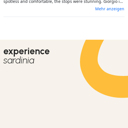
spotless and comfortable, the stops were stunning. Giorgio is
a fantastic cook and made sure we were full and our wine
Mehr anzeigen
cups were never empty. Can’t recommend it enough. Grazie
Mille Giorgio! It was a pleasure :)
experience
sardinia