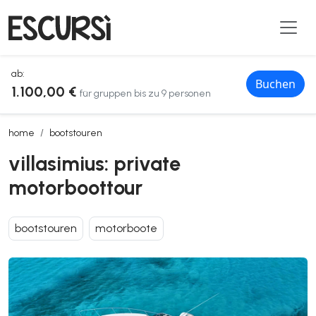
ab:
Buchen
1.100,00 €
für gruppen bis zu 9 personen
villasimius: private motorboottour
home
bootstouren
villasimius: private
motorboottour
bootstouren
motorboote