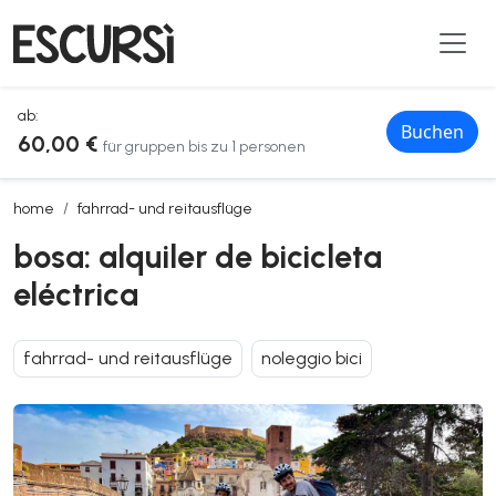
ab:
Buchen
60,00 €
für gruppen bis zu 1 personen
bosa: alquiler de bicicleta eléctrica
home
fahrrad- und reitausflüge
bosa: alquiler de bicicleta
eléctrica
fahrrad- und reitausflüge
noleggio bici