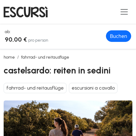
ab:
Buchen
90,00 €
pro person
castelsardo: reiten in sedini
home
fahrrad- und reitausflüge
castelsardo: reiten in sedini
fahrrad- und reitausflüge
escursioni a cavallo