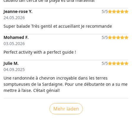
caballo tan cerca de la playa es una maravilla!
Jeanne-rose Y.
5/5
24.05.2026
Super balade Très gentil et accueillant Je recommande
Mohamed F.
5/5
03.05.2026
Perfect activity with a perfect guide !
Julie M.
5/5
04.09.2025
Une randonnée à chevron incroyable dans les terres
somptueuses de la Sardaigne. Pour une débutante on a su me
mettre à l’aise. C’était génial!
Mehr laden