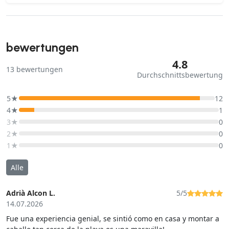
bewertungen
4.8
13
bewertungen
Durchschnittsbewertung
5★
12
4★
1
3★
0
2★
0
1★
0
Alle
Adrià Alcon L.
5/5
14.07.2026
Fue una experiencia genial, se sintió como en casa y montar a