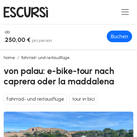
ab:
Buchen
250,00 €
pro person
von palau: e-bike-tour nach caprera oder la maddalena
home
fahrrad- und reitausflüge
von palau: e-bike-tour nach
caprera oder la maddalena
fahrrad- und reitausflüge
tour in bici