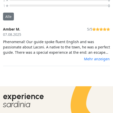
1★
0
Alle
Amber M.
5/5
07.08.2025
Phenomenal! Our guide spoke fluent English and was
passionate about Laconi. A native to the town, he was a perfect
guide. There was a special experience at the end: an escape
room! We (including the kids!) loved it. You will be delighted.
Mehr anzeigen
experience
sardinia