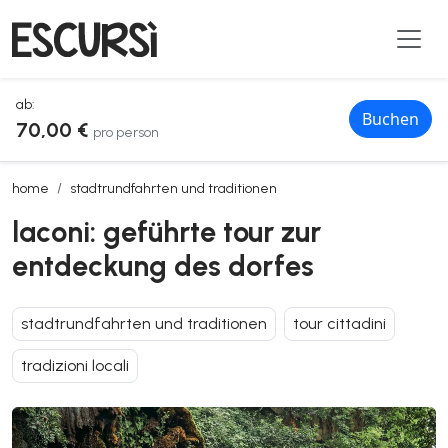
ab:
Buchen
70,00 €
pro person
laconi: geführte tour zur entdeckung des dorfes
home
stadtrundfahrten und traditionen
laconi: geführte tour zur
entdeckung des dorfes
stadtrundfahrten und traditionen
tour cittadini
tradizioni locali