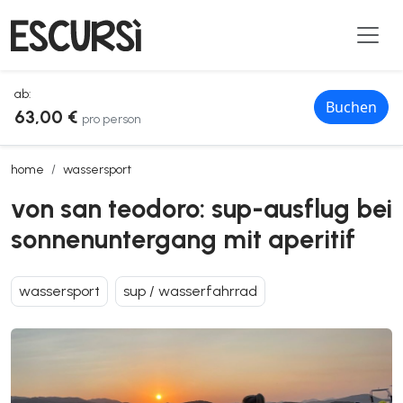
ab:
Buchen
63,00 €
pro person
von san teodoro: sup-ausflug bei sonnenuntergang mit aperitif
home
wassersport
von san teodoro: sup-ausflug bei
sonnenuntergang mit aperitif
wassersport
sup / wasserfahrrad