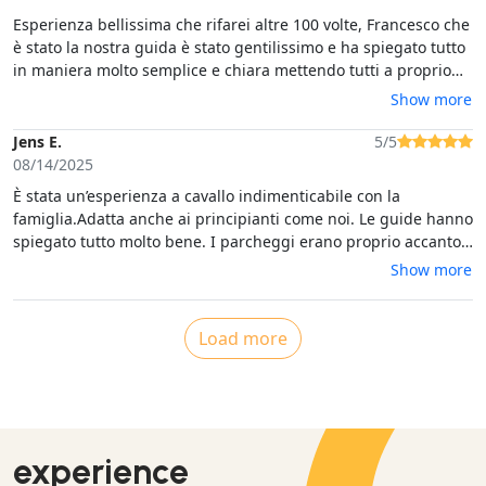
Esperienza bellissima che rifarei altre 100 volte, Francesco che
è stato la nostra guida è stato gentilissimo e ha spiegato tutto
in maniera molto semplice e chiara mettendo tutti a proprio
agio.
Show more
Jens E.
5/5
08/14/2025
È stata un’esperienza a cavallo indimenticabile con la
famiglia.Adatta anche ai principianti come noi. Le guide hanno
spiegato tutto molto bene. I parcheggi erano proprio accanto
al recinto. I cavalli hanno fatto un’ottima impressione e hanno
Show more
obbedito perfettamente. Il paesaggio era vario e bellissimo,
soprattutto alla luce del sole serale.Un’esperienza riuscita
sotto ogni aspetto.
Load more
experience