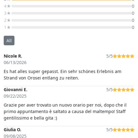
4★
0
3★
0
2★
0
1★
0
All
Nicole R.
5/5
06/13/2026
Es hat alles super gepasst. Ein sehr schönes Erlebnis am
Strand von Orosei entlang zu reiten.
Giovanni E.
5/5
09/22/2025
Grazie per aver trovato un nuovo orario per noi, dopo che il
primo appuntamento è saltato a causa del maltempo! Staff
gentilissimo e bella gita :)
Giulia O.
5/5
09/08/2025