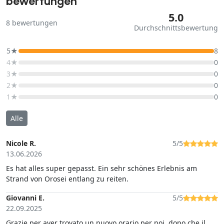
bewertungen
5.0
8
bewertungen
Durchschnittsbewertung
5★
8
4★
0
3★
0
2★
0
1★
0
Alle
Nicole R.
5/5
13.06.2026
Es hat alles super gepasst. Ein sehr schönes Erlebnis am
Strand von Orosei entlang zu reiten.
Giovanni E.
5/5
22.09.2025
Grazie per aver trovato un nuovo orario per noi, dopo che il