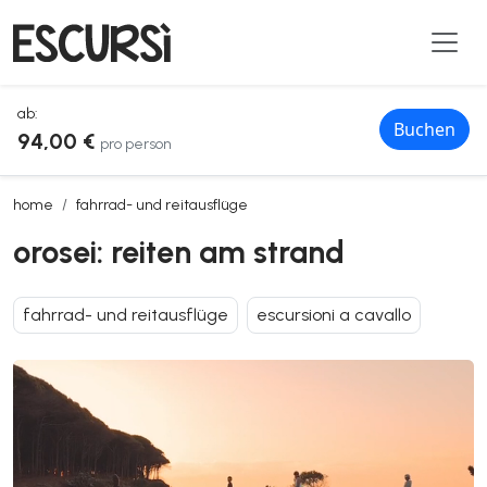
ab:
Buchen
94,00 €
pro person
orosei: reiten am strand
home
fahrrad- und reitausflüge
orosei: reiten am strand
fahrrad- und reitausflüge
escursioni a cavallo