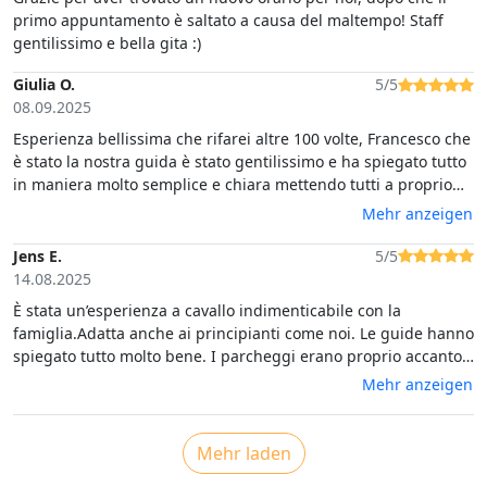
primo appuntamento è saltato a causa del maltempo! Staff
gentilissimo e bella gita :)
Giulia O.
5/5
08.09.2025
Esperienza bellissima che rifarei altre 100 volte, Francesco che
è stato la nostra guida è stato gentilissimo e ha spiegato tutto
in maniera molto semplice e chiara mettendo tutti a proprio
agio.
Mehr anzeigen
Jens E.
5/5
14.08.2025
È stata un’esperienza a cavallo indimenticabile con la
famiglia.Adatta anche ai principianti come noi. Le guide hanno
spiegato tutto molto bene. I parcheggi erano proprio accanto
al recinto. I cavalli hanno fatto un’ottima impressione e hanno
Mehr anzeigen
obbedito perfettamente. Il paesaggio era vario e bellissimo,
soprattutto alla luce del sole serale.Un’esperienza riuscita
sotto ogni aspetto.
Mehr laden