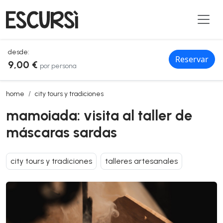
desde:
Reservar
9,00 €
por persona
mamoiada: visita al taller de máscaras sardas
home
city tours y tradiciones
mamoiada: visita al taller de
máscaras sardas
city tours y tradiciones
talleres artesanales