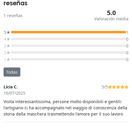
reseñas
5.0
1
reseñas
Valoración media
5★
1
4★
0
3★
0
2★
0
1★
0
Todas
Licia C.
5/5
16/07/2025
Visita interessantissima, persone molto disponibili e gentili:
l'artigiano ci ha accompagnato nel viaggio di conoscenza della
storia della maschera trasmettendo l'amore per il suo lavoro