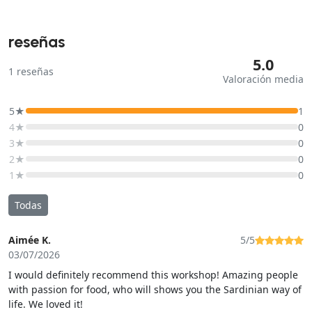
reseñas
5.0
1
reseñas
Valoración media
5★
1
4★
0
3★
0
2★
0
1★
0
Todas
Aimée K.
5/5
03/07/2026
I would definitely recommend this workshop! Amazing people
with passion for food, who will shows you the Sardinian way of
life. We loved it!