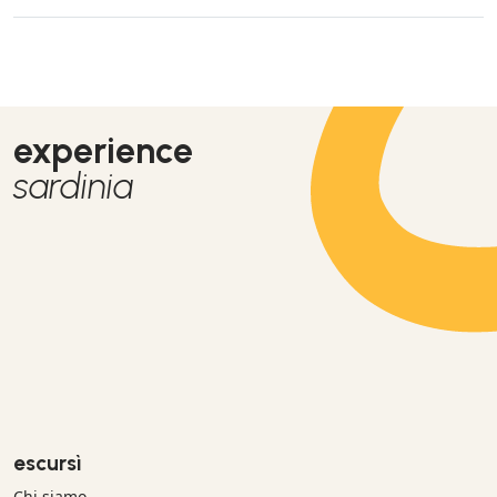
experience
sardinia
escursì
Chi siamo