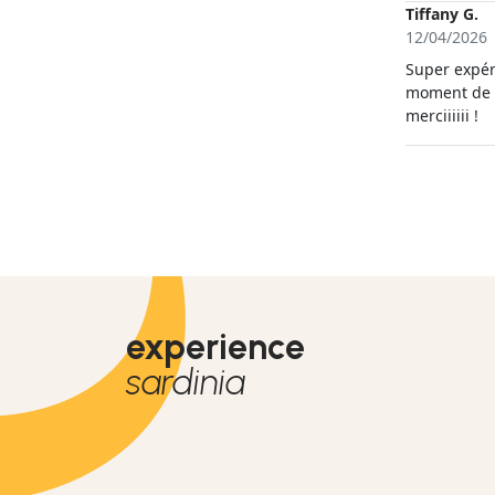
Tiffany G.
12/04/2026
Super expér
moment de 
merciiiiii !
experience
sardinia