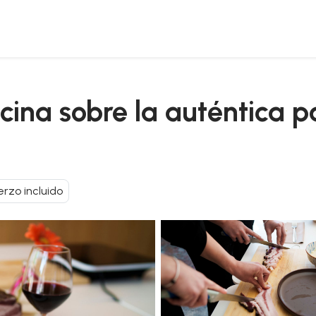
a carbonara
ocina sobre la auténtica p
rzo incluido