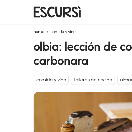
olbia: lección de cocina sobre la auténtica pasta all
home
comida y vino
olbia: lección de c
carbonara
comida y vino
talleres de cocina
almue