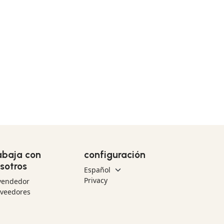
abaja con
configuración
sotros
Privacy
vendedor
oveedores