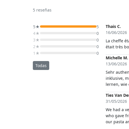
5
reseñas
Thais C.
5★
5
16/06/2026
4★
0
3★
0
La cheffe ét
2★
0
était très 
1★
0
Michelle M.
13/06/2026
Todas
Sehr authent
inklusive, 
lernen, wie
Ties Van De
31/05/2026
We had a ver
who gave fri
our pasta 