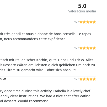
5.0
Valoración media
5/5
ait très gentil et nous a donné de bons conseils. Le repas
bon, nous recommandons cette expérience.
5/5
isch mit Italienischer Köchin, gute Tipps und Tricks. Alles
mit Dessert! Wären am liebsten gleich geblieben um noch zu
 das Tiramisu gemacht wird! Lohnt sich absolut!
n W.
5/5
y good time during this activity. Isabella is a lovely chef
endly clear instructions. We had a nice chat after eating
and dessert. Would recommend!