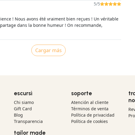
5/5
ience ! Nous avons été vraiment bien reçues ! Un véritable
partage dans la bonne humeur ! On recommande,
Cargar más
escursì
soporte
tr
no
Chi siamo
Atención al cliente
Gift Card
Términos de venta
Re
Blog
Política de privacidad
Pr
Transparencia
Política de cookies
tailor made