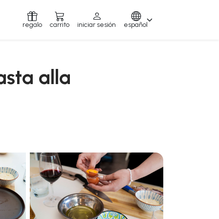
regalo
carrito
iniciar sesión
español
asta alla